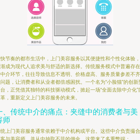
在快节奏的都市生活中，上门美容服务以其便捷性和个性化体验
逐渐成为现代人追求美与舒适的新选择。传统服务模式中普遍存
的中介环节，往往导致信息不透明、价格虚高、服务质量参差不
等问题，让消费者和从业者都倍感困扰。一个名为“小脸猫”的创新
平台，正凭借其独特的科技驱动模式，掀起一场“全面去除中介化”
变革，重新定义上门美容服务的未来。
一、传统中介的痛点：夹缝中的消费者与美
容师
传统上门美容服务通常依赖于中介机构或平台。这些中介负责撮
顾客与美容师，并从中抽取不菲的佣金。这带来了多重弊端：