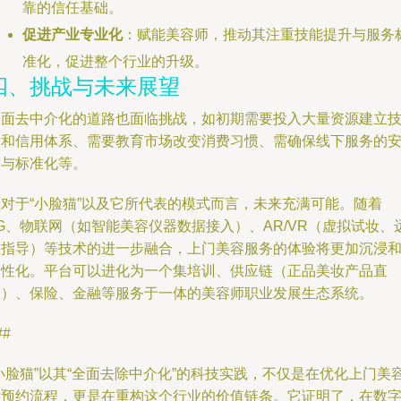
靠的信任基础。
促进产业专业化
：赋能美容师，推动其注重技能提升与服务
准化，促进整个行业的升级。
四、挑战与未来展望
全面去中介化的道路也面临挑战，如初期需要投入大量资源建立
术和信用体系、需要教育市场改变消费习惯、需确保线下服务的
全与标准化等。
但对于“小脸猫”以及它所代表的模式而言，未来充满可能。随着
G、物联网（如智能美容仪器数据接入）、AR/VR（虚拟试妆、
程指导）等技术的进一步融合，上门美容服务的体验将更加沉浸
个性化。平台可以进化为一个集培训、供应链（正品美妆产品直
达）、保险、金融等服务于一体的美容师职业发展生态系统。
##
小脸猫”以其“全面去除中介化”的科技实践，不仅是在优化上门美
的预约流程，更是在重构这个行业的价值链条。它证明了，在数