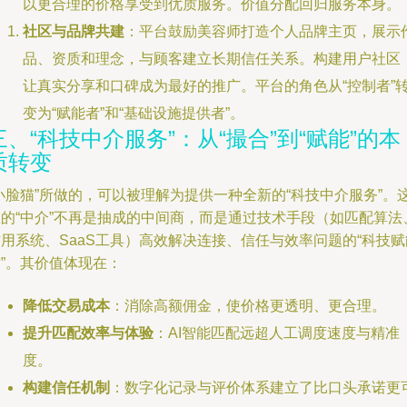
以更合理的价格享受到优质服务。价值分配回归服务本身。
社区与品牌共建
：平台鼓励美容师打造个人品牌主页，展示
品、资质和理念，与顾客建立长期信任关系。构建用户社区
让真实分享和口碑成为最好的推广。平台的角色从“控制者”
变为“赋能者”和“基础设施提供者”。
三、“科技中介服务”：从“撮合”到“赋能”的本
质转变
小脸猫”所做的，可以被理解为提供一种全新的“科技中介服务”。
里的“中介”不再是抽成的中间商，而是通过技术手段（如匹配算法
用系统、SaaS工具）高效解决连接、信任与效率问题的“科技赋
”。其价值体现在：
降低交易成本
：消除高额佣金，使价格更透明、更合理。
提升匹配效率与体验
：AI智能匹配远超人工调度速度与精准
度。
构建信任机制
：数字化记录与评价体系建立了比口头承诺更